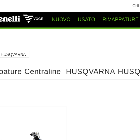
CHI
NUOVO
USATO
RIMAPPATURE
HUSQVARNA
pature Centraline HUSQVARNA HUS