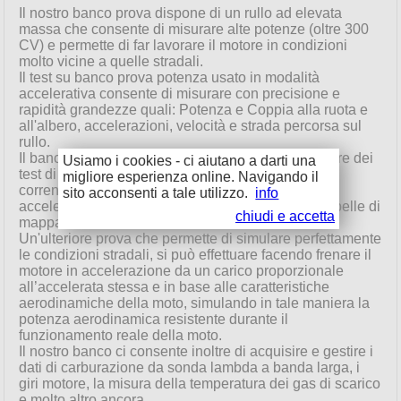
Il nostro banco prova dispone di un rullo ad elevata
massa che consente di misurare alte potenze (oltre 300
CV) e permette di far lavorare il motore in condizioni
molto vicine a quelle stradali.
Il test su banco prova potenza usato in modalità
accelerativa consente di misurare con precisione e
rapidità grandezze quali: Potenza e Coppia alla ruota e
all'albero, accelerazioni, velocità e strada percorsa sul
rullo.
Il banco "Braker 150" ci consente anche di effettuare dei
Usiamo i cookies - ci aiutano a darti una
test di prova potenza sotto carico. Grazie al freno a
migliore esperienza online. Navigando il
correnti parassite, si può bloccare il motore in
sito acconsenti a tale utilizzo.
info
accelerazione a regimi preimpostati costruendo tabelle di
chiudi e accetta
mappature.
Un'ulteriore prova che permette di simulare perfettamente
le condizioni stradali, si può effettuare facendo frenare il
motore in accelerazione da un carico proporzionale
all’accelerata stessa e in base alle caratteristiche
aerodinamiche della moto, simulando in tale maniera la
potenza aerodinamica resistente durante il
funzionamento reale della moto.
Il nostro banco ci consente inoltre di acquisire e gestire i
dati di carburazione da sonda lambda a banda larga, i
giri motore, la misura della temperatura dei gas di scarico
e molto altro ancora…