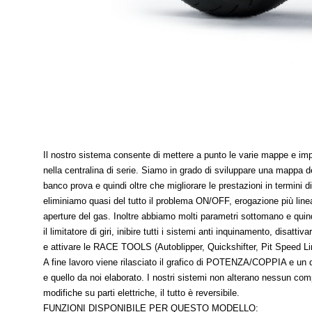
Il nostro sistema consente di mettere a punto le varie mappe e impo
nella centralina di serie. Siamo in grado di sviluppare una mappa d
banco prova e quindi oltre che migliorare le prestazioni in termini 
eliminiamo quasi del tutto il problema ON/OFF, erogazione più linea
aperture del gas. Inoltre abbiamo molti parametri sottomano e quindi
il limitatore di giri, inibire tutti i sistemi anti inquinamento, disattiva
e attivare le RACE TOOLS (Autoblipper, Quickshifter, Pit Speed L
A fine lavoro viene rilasciato il grafico di POTENZA/COPPIA e un 
e quello da noi elaborato. I nostri sistemi non alterano nessun c
modifiche su parti elettriche, il tutto è reversibile.
FUNZIONI DISPONIBILE PER QUESTO MODELLO: