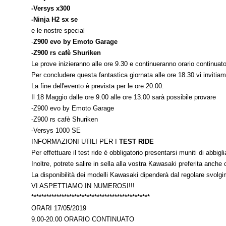
-Versys x300
-Ninja H2 sx se
e le nostre special
-
Z900 evo by Emoto Garage
-Z900 rs cafè Shuriken
Le prove inizieranno alle ore 9.30 e continueranno orario continuato
Per concludere questa fantastica giornata alle ore 18.30 vi invit
La fine dell'evento è prevista per le ore 20.00.
Il 18 Maggio dalle ore 9.00 alle ore 13.00 sarà possibile provare
-Z900 evo by Emoto Garage
-Z900 rs cafè Shuriken
-Versys 1000 SE
INFORMAZIONI UTILI PER I
TEST RIDE
Per effettuare il test ride è obbligatorio presentarsi muniti di abbigl
Inoltre, potrete salire in sella alla vostra Kawasaki preferita anc
La disponibilità dei modelli Kawasaki dipenderà dal regolare svolgim
VI ASPETTIAMO IN NUMEROSI!!!
***********************************************
ORARI 17/05/2019
9.00-20.00 ORARIO CONTINUATO