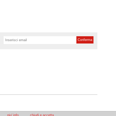
piu' info
chiudi e accetta