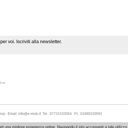
r voi. Iscriviti alla newsletter.
line
tina) Email: info@e-moto.it Tel.: 07731533054 P.I.: 01890220591
rti una migliore esperienza online. Navigando il sito acconsenti a tale utilizzo.