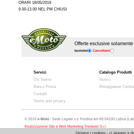
ORARI 18/05/2019
9.00-13.00 NEL PM CHIUSI
Offerte esclusive solamente pe
Iscrivimi
Cancellami
Servizi
Catalogo Prodotti
Chi Siamo
Nuovo
Banco Prova
Rimappature Centra
Contatti
Terms and privacy
© 2016
e-Moto
- Sede Legale s.s. Pontina km 68 04100 Latina (La
Realizzazione Sito e Web Marketing Tredweb S.r.l.
Usiamo i cookies - ci aiutano a da