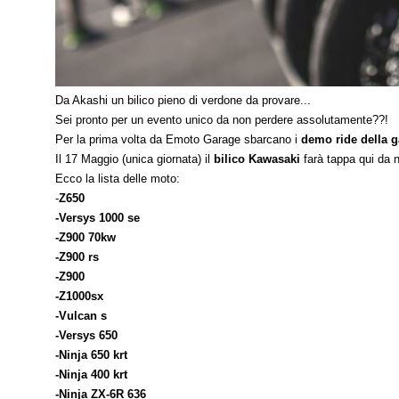
Da Akashi un bilico pieno di verdone da provare...
Sei pronto per un evento unico da non perdere assolutamente??!
Per la prima volta da Emoto Garage sbarcano i
demo ride della
Il 17 Maggio (unica giornata) il
bilico Kawasaki
farà tappa qui da 
Ecco la lista delle moto:
-
Z650
-Versys 1000 se
-Z900 70kw
-Z900 rs
-Z900
-Z1000sx
-Vulcan s
-Versys 650
-Ninja 650 krt
-Ninja 400 krt
-Ninja ZX-6R 636